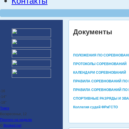
Контакты
Документы
ПОЛОЖЕНИЯ ПО СОРЕВНОВА
ПРОТОКОЛЫ СОРЕВНОВАНИЙ
КАЛЕНДАРИ СОРЕВНОВАНИЙ
ПРАВИЛА СОРЕВНОВАНИЙ ПО 
ПРАВИЛА СОРЕВНОВАНИЙ ПО 
-16
-14°
СПОРТИВНЫЕ РАЗРЯДЫ И ЗВ
-18°
Коллегия судей ФРиГСТО
Томск
Воскресенье, 12
Прогноз на неделю
©
Booked.net