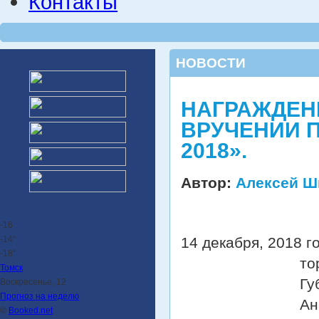
Контакты
НОВОСТИ
НАГРАЖДЕН
ВРУЧЕНИИ 
2018».
Автор:
Алексей Ш
-16
-14°
14 декабря, 2018 г
-18°
то
Томск
Гу
Воскресенье, 12
Прогноз на неделю
Ан
©
Booked.net