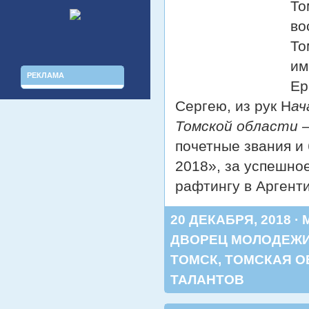
То
во
То
им
РЕКЛАМА
Ер
Сергею, из рук Н
ач
Томской области 
почетные звания и
2018», за успешно
рафтингу в Аргент
20 ДЕКАБРЯ, 2018 ·
ДВОРЕЦ МОЛОДЕЖ
ТОМСК
,
ТОМСКАЯ О
ТАЛАНТОВ