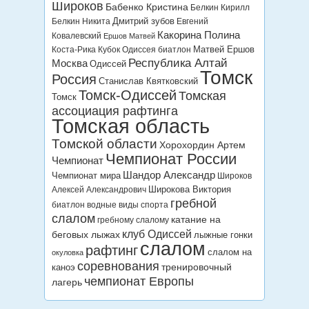
Широков
Бабенко Кристина
Белкин Кирилл
Дмитрий зубов
Белкин Никита
Евгений
Какорина Полина
Ковалевский
Ершов Матвей
Матвей Ершов
Коста-Рика
Кубок Одиссея биатлон
Республика Алтай
Москва
Одиссей
Томск
Россия
Станислав Квятковский
Томск-Одиссей
Томская
Томск
ассоциация рафтинга
Томская область
Томской области
Хорохордин Артем
Чемпионат России
Чемпионат
Шандор Александр
Чемпионат мира
Широков
Широкова Виктория
Алексей Александрович
гребной
биатлон
водные виды спорта
слалом
катание на
гребному слалому
клуб Одиссей
беговых лыжах
лыжные гонки
слалом
рафтинг
слалом на
окуловка
соревнования
тренировочный
каноэ
чемпионат Европы
лагерь