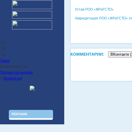
Устав РОО «ФРиГСТО»
Аккредитация РОО «ФРиГСТО» от 
-16
-14°
КОММЕНТАРИИ:
ВКонтакте (
-18°
Томск
Воскресенье, 12
Прогноз на неделю
©
Booked.net
РЕКЛАМА