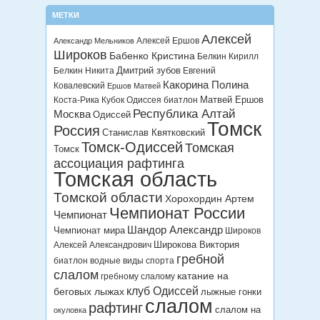
МЕТКИ
Алексей
Алексей Ершов
Александр Мельников
Широков
Бабенко Кристина
Белкин Кирилл
Дмитрий зубов
Белкин Никита
Евгений
Какорина Полина
Ковалевский
Ершов Матвей
Матвей Ершов
Коста-Рика
Кубок Одиссея биатлон
Республика Алтай
Москва
Одиссей
Томск
Россия
Станислав Квятковский
Томск-Одиссей
Томская
Томск
ассоциация рафтинга
Томская область
Томской области
Хорохордин Артем
Чемпионат России
Чемпионат
Шандор Александр
Чемпионат мира
Широков
Широкова Виктория
Алексей Александрович
гребной
биатлон
водные виды спорта
слалом
катание на
гребному слалому
клуб Одиссей
беговых лыжах
лыжные гонки
слалом
рафтинг
слалом на
окуловка