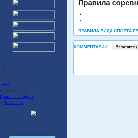
Правила соревн
ПРАВИЛА ВИДА СПОРТА ГР
КОММЕНТАРИИ:
ВКонтакте (
-16
-14°
-18°
Томск
Воскресенье, 12
Прогноз на неделю
©
Booked.net