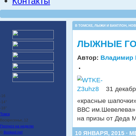
Контакты
В ТОМСКЕ
,
ЛЫЖИ И БИАТЛОН
,
НОВ
ЛЫЖНЫЕ ГО
Автор:
Владимир 
31 декабр
-16
«красные шапочки
-14°
-18°
ВВС им.Шевелева»
Томск
на призы от Деда 
Воскресенье, 12
Прогноз на неделю
10 ЯНВАРЯ, 2015 · 
©
Booked.net