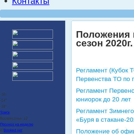
Контакты
Положения 
сезон 2020г.
Регламент (Кубок Т
Первенства ТО по 
Регламент Первенс
-16
юниорок до 20 лет
-14°
-18°
Регламент Зимнего
Томск
«Буря в стакане-2
Воскресенье, 12
Прогноз на неделю
Положение об офи
©
Booked.net