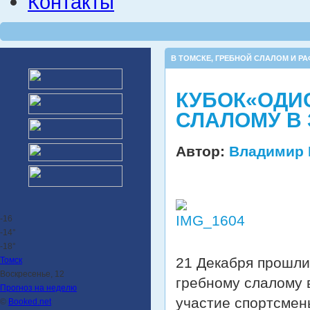
Контакты
В ТОМСКЕ
,
ГРЕБНОЙ СЛАЛОМ И РА
КУБОК«ОДИ
СЛАЛОМУ В
Автор:
Владимир 
-16
-14°
-18°
21 Декабря прошли
Томск
Воскресенье, 12
гребному слалому 
Прогноз на неделю
участие спортсме
©
Booked.net