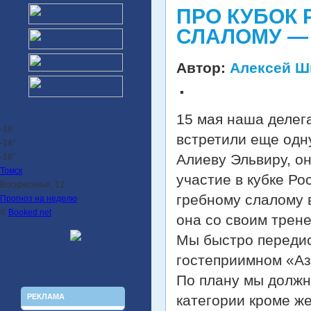
ПРО КУБОК 
СЛАЛОМУ — 
Автор:
Алексей Ш
15 мая наша делег
-16
встретили еще одн
-14°
Алиеву Эльвиру, о
-18°
Томск
участие в кубке Ро
Воскресенье, 12
гребному слалому 
Прогноз на неделю
©
Booked.net
она со своим трен
Мы быстро переди
гостеприимном «Ази
По плану мы должн
РЕКЛАМА
категории кроме же