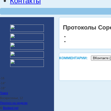
Контакты
Протоколы Сор
КОММЕНТАРИИ:
ВКонтакте (
-16
-14°
-18°
Томск
Воскресенье, 12
Прогноз на неделю
©
Booked.net