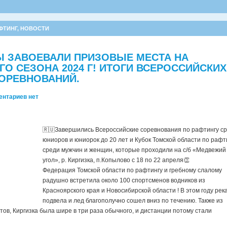
ФТИНГ
,
НОВОСТИ
Ы ЗАВОЕВАЛИ ПРИЗОВЫЕ МЕСТА НА
О СЕЗОНА 2024 Г! ИТОГИ ВСЕРОССИЙСКИХ
ОРЕВНОВАНИЙ.
ентариев нет
🇷🇺Завершились Всероссийские соревнования по рафтингу с
юниоров и юниорок до 20 лет и Кубок Томской области по рафт
среди мужчин и женщин, которые проходили на с/б «Медвежий
угол», р. Киргизка, п.Копылово с 18 по 22 апреля👏
Федерация Томской области по рафтингу и гребному слалому
радушно встретила около 100 спортсменов водников из
Красноярского края и Новосибирской области ! В этом году рек
подвела и лед благополучно сошел вниз по течению. Также из
ов, Киргизка была шире в три раза обычного, и дистанции потому стали