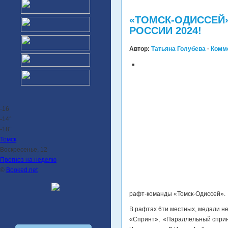
«ТОМСК-ОДИССЕЙ
РОССИИ 2024!
Автор:
Татьяна Голубева
·
Комм
-16
-14°
-18°
Томск
Воскресенье, 12
Прогноз на неделю
©
Booked.net
рафт-команды «Томск-Одиссей».
В рафтах 6ти местных, медали н
«Спринт», «Параллельный спринт