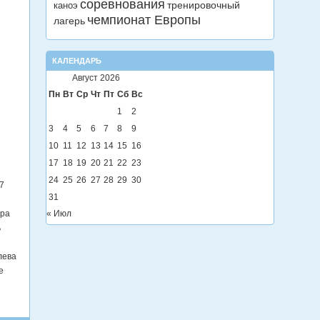
соревнования
тренировочный
каноэ
чемпионат Европы
лагерь
КАЛЕНДАРЬ
Август 2026
Пн
Вт
Ср
Чт
Пт
Сб
Вс
1
2
3
4
5
6
7
8
9
10
11
12
13
14
15
16
17
18
19
20
21
22
23
24
25
26
27
28
29
30
7
31
« Июл
ера
ь
лева
е