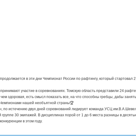
 продолжается в эти дни Чемпионат России по рафтингу, который стартовал 2
, принимают участие в соревнованиях. Томскую область представили 24 рафт
 чем здоровая, есть смысл показать все, на что способны гребцы, дабы занят
ь Чемпионами нашей необъятной страны🏆
н, по истечению двух дней соревнований лидирует команда УСЦ им.В.А.Шеве
й группе 30 экипажей. В дисциплинах порой от 1 до 6 места разницы в десяты
конкуренции в этом году.