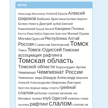
МЕТКИ
Алексей
Алексей Ершов
Александр Мельников
Широков
Бабенко Кристина
Белкин Кирилл
Дмитрий зубов
Белкин Никита
Евгений
Какорина Полина
Ковалевский
Ершов Матвей
Матвей Ершов
Коста-Рика
Кубок Одиссея биатлон
Республика Алтай
Москва
Одиссей
Томск
Россия
Станислав Квятковский
Томск-Одиссей
Томская
Томск
ассоциация рафтинга
Томская область
Томской области
Хорохордин Артем
Чемпионат России
Чемпионат
Шандор Александр
Чемпионат мира
Широков
Широкова Виктория
Алексей Александрович
гребной
биатлон
водные виды спорта
слалом
катание на
гребному слалому
клуб Одиссей
беговых лыжах
лыжные гонки
слалом
рафтинг
слалом на
окуловка