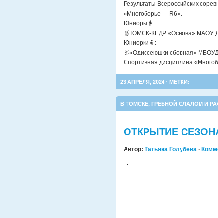
Результаты Всероссийских сорев
«Многоборье — R6».
Юниоры🧍:
🥉ТОМСК-КЕДР «Основа» МАОУ ДО
Юниорки🧍:
🥈«Одиссеюшки сборная» МБОУДО 
Спортивная дисциплина «Многоб
23 АПРЕЛЯ, 2024 · МЕТКИ:
В ТОМСКЕ
,
ГРЕБНОЙ СЛАЛОМ И РА
ОТКРЫТИЕ СЕЗОНА
Автор:
Татьяна Голубева
·
Комм