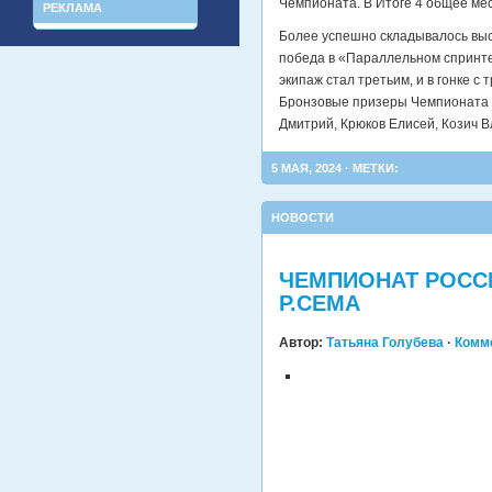
Чемпионата. В Итоге 4 общее мес
РЕКЛАМА
Более успешно складывалось выс
победа в «Параллельном спринте
экипаж стал третьим, и в гонке с
Бронзовые призеры Чемпионата 
Дмитрий, Крюков Елисей, Козич 
5 МАЯ, 2024 · МЕТКИ:
НОВОСТИ
ЧЕМПИОНАТ РОССИ
Р.СЕМА
Автор:
Татьяна Голубева
·
Комм