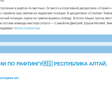
то.
тупление в рафтах 4х местных. 2е место в спортивной дисциплине «Спринт»
» привели наш экипаж на лидерские позиции. В дисциплине «Слалом» Томск
 третьей позиции, парни не сумели вырвать победу. В итоге общее третье мест
в составе команды мастера спорта — Самойлов Дмитрий, Ершов Матвей, Зи
Владимир!
Читать полностью
И ПО РАФТИНГУ🇷🇺 РЕСПУБЛИКА АЛТАЙ,
ентариев нет