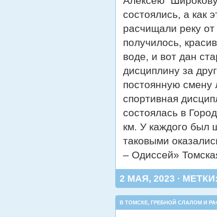
Алексею Широкову 
состоялись, а как
расчищали реку от
получилось, краси
воде, и вот дан ст
дисциплину за дру
постоянную смену л
спортивная дисципл
состоялась в Город
км. У каждого был 
таковыми оказалис
– Одиссей» Томска
2 МАЯ, 2023 · МЕТКИ
В ТОМСКЕ
,
ГРЕБНОЙ СЛАЛОМ И РА