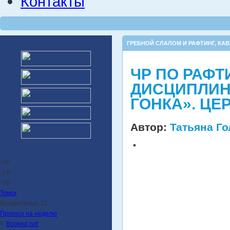
Контакты
ГРЕБНОЙ СЛАЛОМ И РАФТИНГ
,
КАВ
ЧР ПО РАФТ
ДИСЦИПЛИН
ГОНКА». ЦЕ
Автор:
Татьяна Г
-16
-14°
-18°
Томск
Воскресенье, 12
Прогноз на неделю
©
Booked.net