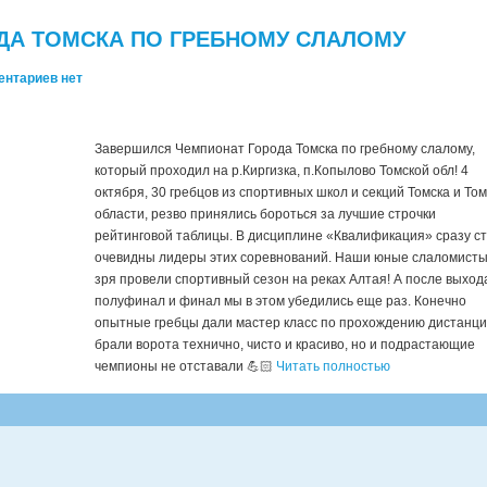
ДА ТОМСКА ПО ГРЕБНОМУ СЛАЛОМУ
ентариев нет
Завершился Чемпионат Города Томска по гребному слалому,
который проходил на р.Киргизка, п.Копылово Томской обл! 4
октября, 30 гребцов из спортивных школ и секций Томска и То
области, резво принялись бороться за лучшие строчки
рейтинговой таблицы. В дисциплине «Квалификация» сразу с
очевидны лидеры этих соревнований. Наши юные слаломисты
зря провели спортивный сезон на реках Алтая! А после выход
полуфинал и финал мы в этом убедились еще раз. Конечно
опытные гребцы дали мастер класс по прохождению дистанци
брали ворота технично, чисто и красиво, но и подрастающие
чемпионы не отставали 💪🏻
Читать полностью