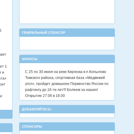
6
ГЕНЕРАЛЬНЫЙ СПОНСОР
вает
АНОНСЫ
ет 1
С 25 по 30 июня на реке Киргизка в п.Копылово
е и
Томского района, спортивная база «Медвежий
ата»
угол», пройдет домашнее Первенство России по
оит
рафтингу до 16-ти лет!!! Болеем за наших!
Открытие 27.06 в 18.00
и!
ДОБАВЛЯЙТЕСЬ!
СПОНСОРЫ