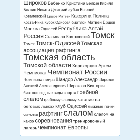
Широков
Бабенко Кристина
Белкин Кирилл
Дмитрий зубов
Белкин Никита
Евгений
Какорина Полина
Ковалевский
Ершов Матвей
Матвей Ершов
Коста-Рика
Кубок Одиссея биатлон
Республика Алтай
Москва
Одиссей
Томск
Россия
Станислав Квятковский
Томск-Одиссей
Томская
Томск
ассоциация рафтинга
Томская область
Томской области
Хорохордин Артем
Чемпионат России
Чемпионат
Шандор Александр
Чемпионат мира
Широков
Широкова Виктория
Алексей Александрович
гребной
биатлон
водные виды спорта
слалом
катание на
гребному слалому
клуб Одиссей
беговых лыжах
лыжные гонки
слалом
рафтинг
слалом на
окуловка
соревнования
тренировочный
каноэ
чемпионат Европы
лагерь