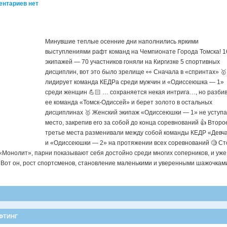
ентариев нет
Минувшие теплые осенние дни наполнились яркими
выступлениями рафт команд на Чемпионате Города Томска! 1
экипажей — 70 участников гоняли на Киргизке 5 спортивных
дисциплин, вот это было зрелище 👀 Сначала в «спринтах» 🥇
лидирует команда КЕДРа среди мужчин и «Одиссеюшка — 1»
среди женщин 💪🏻 … сохраняется некая интрига…, но разби
ее команда «Томск-Одиссей» и берет золото в остальных
дисциплинах 🥇 Женский экипаж «Одиссеюшки — 1» не уступа
место, закрепив его за собой до конца соревнований 👍 Второ
третье места разменивали между собой команды КЕДР «Девч
и «Одиссеюшки — 2» на протяжении всех соревнований 🧐 Ст
«Монолит», парни показывают себя достойно среди многих соперников, и уже
 Вот он, рост спортсменов, становление маленькими и уверенными шажочкам
ФТИНГ