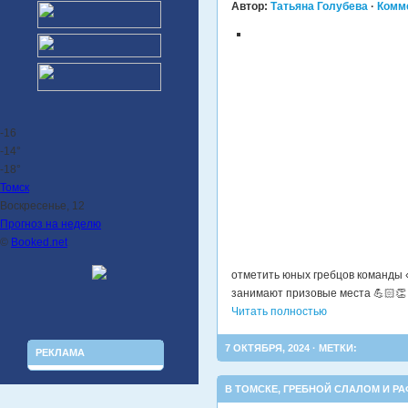
Автор:
Татьяна Голубева
·
Комм
-16
-14°
-18°
Томск
Воскресенье, 12
Прогноз на неделю
©
Booked.net
отметить юных гребцов команды 
занимают призовые места 💪🏻👏
Читать полностью
7 ОКТЯБРЯ, 2024 · МЕТКИ:
РЕКЛАМА
В ТОМСКЕ
,
ГРЕБНОЙ СЛАЛОМ И РА