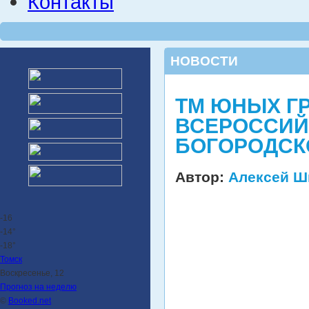
Контакты
НОВОСТИ
ТМ ЮНЫХ Г
ВСЕРОССИЙ
БОГОРОДСК
Автор:
Алексей Ш
-16
-14°
-18°
Томск
Воскресенье, 12
Прогноз на неделю
©
Booked.net