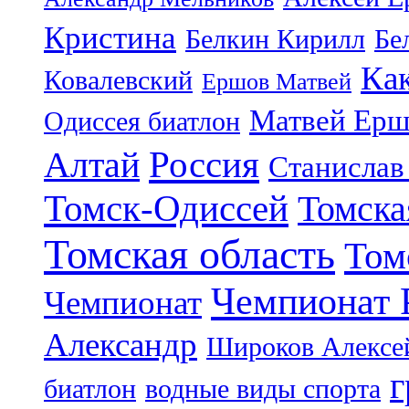
Кристина
Белкин Кирилл
Бе
Ка
Ковалевский
Ершов Матвей
Матвей Ерш
Одиссея биатлон
Россия
Алтай
Станислав
Томск-Одиссей
Томска
Томская область
Том
Чемпионат 
Чемпионат
Александр
Широков Алексе
г
биатлон
водные виды спорта