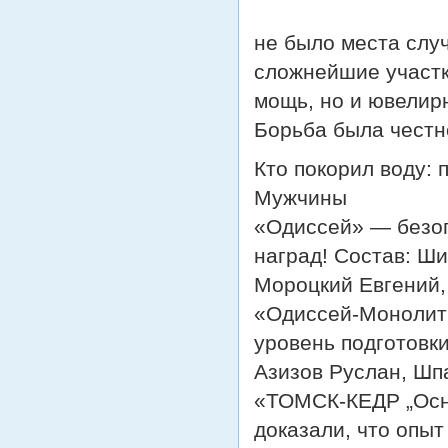
не было места слу
сложнейшие участк
мощь, но и ювелир
Борьба была честн
Кто покорил воду:
Мужчины
«Одиссей» — безог
наград! Состав: Ш
Мороцкий Евгений,
«Одиссей-Монолит
уровень подготовк
Азизов Руслан, Шп
«ТОМСК-КЕДР „Осн
доказали, что опыт