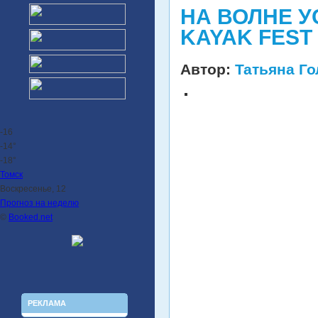
НА ВОЛНЕ У
KAYAK FEST 
Автор:
Татьяна Г
-16
-14°
-18°
Томск
Воскресенье, 12
Прогноз на неделю
©
Booked.net
РЕКЛАМА