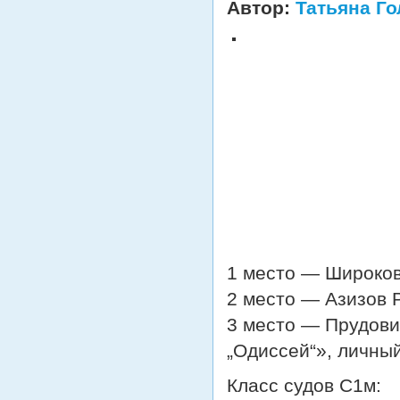
Автор:
Татьяна Г
1 место — Широков
2 место — Азизов 
3 место — Прудови
„Одиссей“», личны
Класс судов С1м: