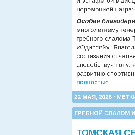
и эстафетой в дис
церемонией награж
Особая благодар
многолетнему гене
гребного слалома 
«Одиссей». Благод
состязания станов
способствуя попул
развитию спортивн
полностью
22 МАЯ, 2026 · МЕТК
ГРЕБНОЙ СЛАЛОМ И
ТОМСКАЯ С