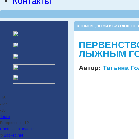
Контакты
В ТОМСКЕ
,
ЛЫЖИ И БИАТЛОН
,
НОВ
ПЕРВЕНСТВ
ЛЫЖНЫМ ГО
Автор:
Татьяна Г
-16
-14°
-18°
Томск
Воскресенье, 12
Прогноз на неделю
©
Booked.net