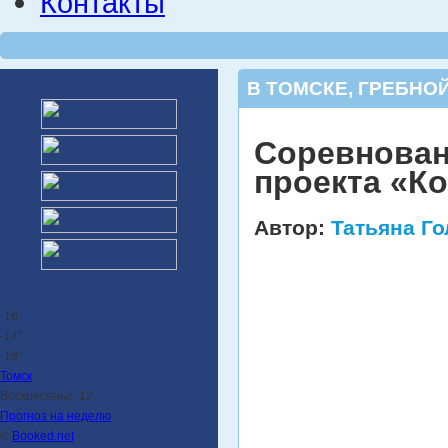
Контакты
В ТОМСКЕ
,
ГРЕБНОЙ
Соревнован
проекта «К
Автор:
Татьяна Г
-16
-14°
-18°
Томск
Воскресенье, 12
Прогноз на неделю
©
Booked.net