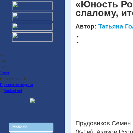
«Юность Ро
слалому, и
Автор:
Татьяна Г
-16
-14°
-18°
Томск
Воскресенье, 12
Прогноз на неделю
©
Booked.net
Прудовиков Семен (
РЕКЛАМА
(К-1м), Азизов Русл