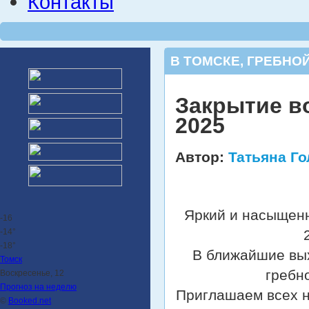
Контакты
В ТОМСКЕ
,
ГРЕБНОЙ
Закрытие во
2025
Автор:
Татьяна Г
Яркий и насыщен
-16
-14°
-18°
В ближайшие вых
Томск
гребн
Воскресенье, 12
Прогноз на неделю
Приглашаем всех н
©
Booked.net