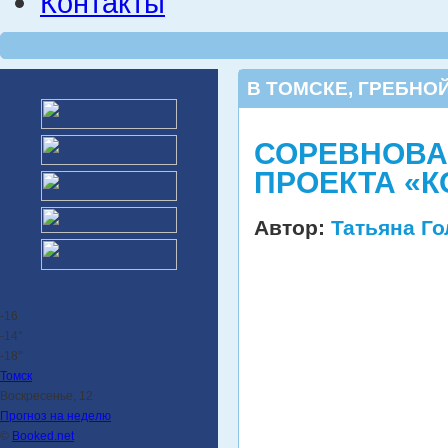
Контакты
В ТОМСКЕ
,
ГРЕБНОЙ
СОРЕВНОВА
ПРОЕКТА «
Автор:
Татьяна Г
-16
-14°
-18°
Томск
Воскресенье, 12
Прогноз на неделю
©
Booked.net