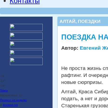
Контакты
АЛТАЙ
,
ПОЕЗДКИ
ПОЕЗДКА НА
Автор:
Евгений Ж
Не проста жизнь с
рафтинг. И очеред
-16
-14°
новые сюрпризы.
-18°
Алтай, Краса Сибир
Томск
Воскресенье, 12
подать, а нет и до
Прогноз на неделю
Старенькая грузов
©
Booked.net