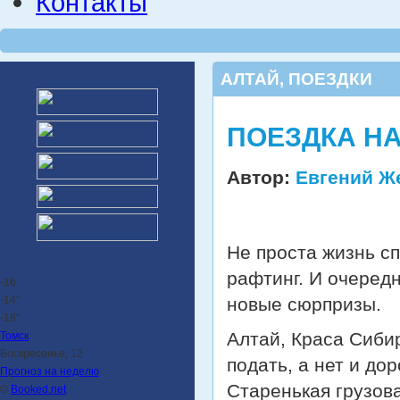
Контакты
АЛТАЙ
,
ПОЕЗДКИ
ПОЕЗДКА НА
Автор:
Евгений Ж
Не проста жизнь с
рафтинг. И очеред
-16
-14°
новые сюрпризы.
-18°
Алтай, Краса Сибир
Томск
Воскресенье, 12
подать, а нет и до
Прогноз на неделю
Старенькая грузов
©
Booked.net