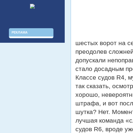
РЕКЛАМА
шестых ворот на с
преодолев сложней
допускали непопра
стало досадным пр
Классе судов R4, 
так сказать, осмот
хорошо, невероятны
штрафа, и вот пос
шутка? Нет. Момен
лучшая команда «с
судов R6, вроде уж