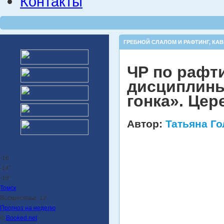
Контакты
ГРЕБНОЙ СЛАЛОМ И РАФТИНГ
,
КАВ
ЧР по рафт
дисциплины
гонка». Це
Автор:
Татьяна Г
-16
-14°
-18°
Томск
Воскресенье, 12
Прогноз на неделю
©
Booked.net