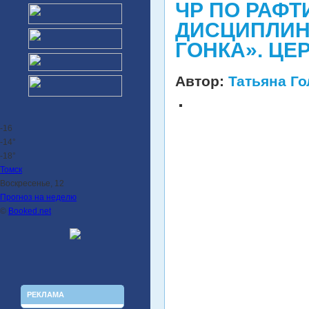
ЧР ПО РАФТ
ДИСЦИПЛИН
ГОНКА». ЦЕ
Автор:
Татьяна Г
-16
-14°
-18°
Томск
Воскресенье, 12
Прогноз на неделю
©
Booked.net
РЕКЛАМА