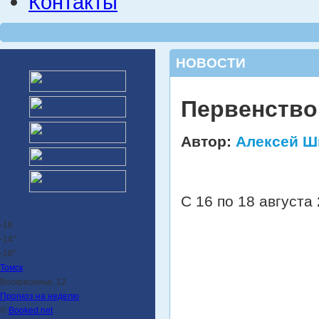
Контакты
НОВОСТИ
Первенство
Автор:
Алексей Ш
С 16 по 18 августа
-16
-14°
-18°
Томск
Воскресенье, 12
Прогноз на неделю
©
Booked.net