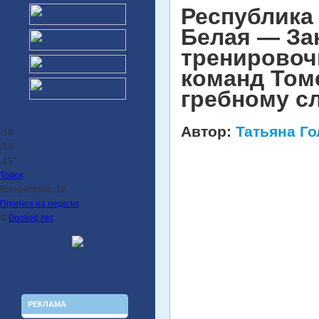
Республика 
Белая — За
тренировоч
команд Том
гребному сл
Автор:
Татьяна Г
-16
-14°
-18°
Томск
Воскресенье, 12
Прогноз на неделю
©
Booked.net
РЕКЛАМА