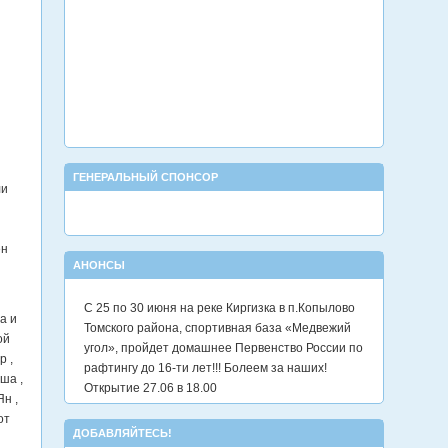
ГЕНЕРАЛЬНЫЙ СПОНСОР
ли
ен
АНОНСЫ
С 25 по 30 июня на реке Киргизка в п.Копылово
а и
Томского района, спортивная база «Медвежий
ой
угол», пройдет домашнее Первенство России по
р ,
рафтингу до 16-ти лет!!! Болеем за наших!
ша ,
Открытие 27.06 в 18.00
н ,
от
ДОБАВЛЯЙТЕСЬ!