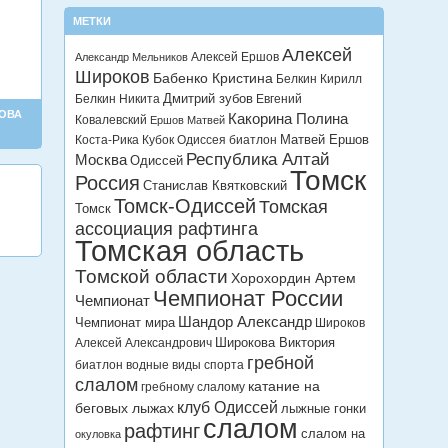
МЕТКИ
Алексей
Алексей Ершов
Александр Мельников
Широков
Бабенко Кристина
Белкин Кирилл
Дмитрий зубов
Белкин Никита
Евгений
ОВА
Какорина Полина
Ковалевский
Ершов Матвей
Матвей Ершов
Коста-Рика
Кубок Одиссея биатлон
Республика Алтай
Москва
Одиссей
Томск
Россия
Станислав Квятковский
Томск-Одиссей
Томская
Томск
ассоциация рафтинга
Томская область
Томской области
Хорохордин Артем
Чемпионат России
Чемпионат
Шандор Александр
Чемпионат мира
Широков
Широкова Виктория
Алексей Александрович
гребной
биатлон
водные виды спорта
слалом
катание на
гребному слалому
клуб Одиссей
беговых лыжах
лыжные гонки
слалом
рафтинг
слалом на
окуловка