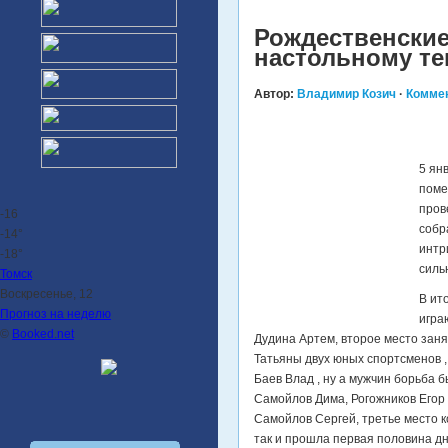
Рождественские
настольному те
Автор:
Владимир Козич
·
Коммен
5 ян
поме
пров
-16
собр
-14°
интр
-18°
силь
Томск
Воскресенье, 12
В ит
Прогноз на неделю
игра
©
Booked.net
Дудина Артем, второе место зан
Татьяны двух юных спортсменов ,
Баев Влад , ну а мужчин борьба 
Самойлов Дима, Рогожников Егор ,
Самойлов Сергей, третье место к
так и прошла первая половина дня