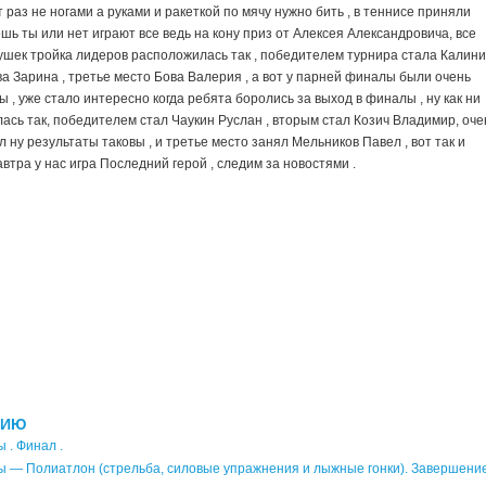
 раз не ногами а руками и ракеткой по мячу нужно бить , в теннисе приняли
шь ты или нет играют все ведь на кону приз от Алексея Александровича, все
евушек тройка лидеров расположилась так , победителем турнира стала Калин
а Зарина , третье место Бова Валерия , а вот у парней финалы были очень
 , уже стало интересно когда ребята боролись за выход в финалы , ну как ни
ась так, победителем стал Чаукин Руслан , вторым стал Козич Владимир, оче
ну результаты таковы , и третье место занял Мельников Павел , вот так и
ра у нас игра Последний герой , следим за новостями .
НИЮ
 . Финал .
ы — Полиатлон (стрельба, силовые упражнения и лыжные гонки). Завершение