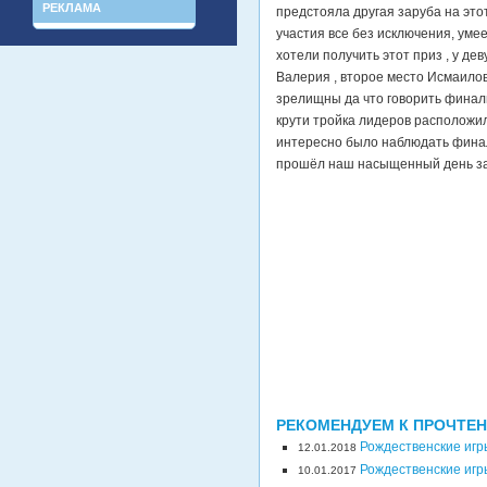
РЕКЛАМА
предстояла другая заруба на этот
участия все без исключения, умее
хотели получить этот приз , у д
Валерия , второе место Исмаилов
зрелищны да что говорить финалы
крути тройка лидеров расположил
интересно было наблюдать финал 
прошёл наш насыщенный день завт
РЕКОМЕНДУЕМ К ПРОЧТЕ
Рождественские игры
12.01.2018
Рождественские игр
10.01.2017