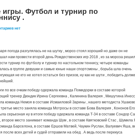
 игры. Футбол и турнир по
ннису .
тариев нет
варя погода разгулялась не на шутку , мороз стоял хороший но даже он не
шал нам провести второй день Рождественских игр 2018 , из за мороза реши
ести турнир по футболу и турнир по настольном теннису, четыре команды
алась в группе девушки и самые юные наши спортсмены , борьба шла очень
игующая не кто не хотел остаться без призов, ну как не шути , победить долж
нейший.
оги по все очкам победу одержала команда Помидорки в составе которой
ющий тренер Дюндик Ирина Сергеевна , Калинина Валерия , Мишутина Инесс
яла команда Немоя в составе Исмаиловой Зарины , нашего методиста Ушаков
 третье место заняла команда Мотросы в составе Бова Валерия , Кононов Его
была серьезная ну в итоги победу одержала команда Т-34 в составе Сондор Са
 второе место занимает команда Шум , в составе Квятковский Стас , Шумила Я
оманда Барселона, в составе Ершов Матвей, Чаукин Руслан, Валуевич Яша, в
 после всех детей и судей отправили на обед . А ведь после перекуса