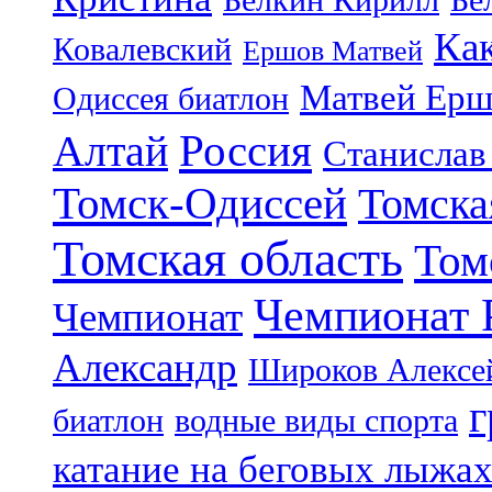
Ка
Ковалевский
Ершов Матвей
Матвей Ерш
Одиссея биатлон
Россия
Алтай
Станислав
Томск-Одиссей
Томска
Томская область
Том
Чемпионат 
Чемпионат
Александр
Широков Алексе
г
биатлон
водные виды спорта
катание на беговых лыжа