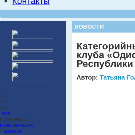
Контакты
НОВОСТИ
Категорийн
клуба «Оди
Республики
Автор:
Татьяна Г
-16
-14°
-18°
Томск
Воскресенье, 12
Прогноз на неделю
©
Booked.net