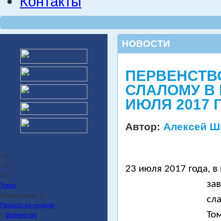
Контакты
НОВОСТИ
ПЕРВЕНСТВ
СЛАЛОМУ В 
ИЮЛЯ 2017 
Автор:
Алексей Ш
-16
-14°
23 июля 2017 года, в
-18°
за
Томск
Воскресенье, 12
сл
Прогноз на неделю
То
©
Booked.net