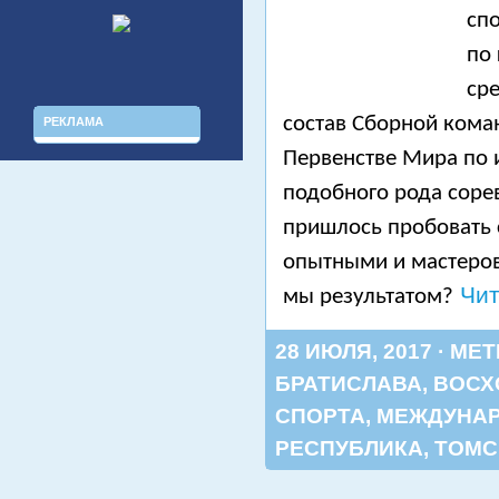
сп
по
ср
состав Сборной кома
РЕКЛАМА
Первенстве Мира по 
подобного рода сорев
пришлось пробовать 
опытными и мастеров
Чит
мы результатом?
28 ИЮЛЯ, 2017 · МЕ
БРАТИСЛАВА
,
ВОСХ
СПОРТА
,
МЕЖДУНА
РЕСПУБЛИКА
,
ТОМС