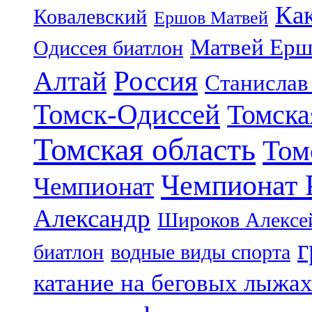
Ка
Ковалевский
Ершов Матвей
Матвей Ерш
Одиссея биатлон
Россия
Алтай
Станислав
Томск-Одиссей
Томска
Томская область
Том
Чемпионат 
Чемпионат
Александр
Широков Алексе
г
биатлон
водные виды спорта
катание на беговых лыжа