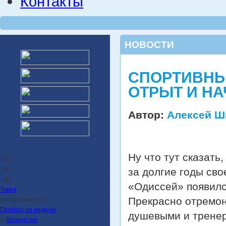
Контакты
НОВОСТИ
СПОРТИВНЫ
ОТРЫТ И НА
Автор:
Алексей Ш
Ну что тут сказать
-16
-14°
за долгие годы сво
-18°
«Одиссей» появилс
Томск
Прекрасно отремон
Воскресенье, 12
Прогноз на неделю
душевыми и тренерс
©
Booked.net