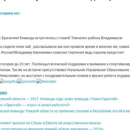
тариев нет
 с Бразилии! Команда встретилась с главой Томскокго района Владимиром
а сидели пили чай , рассказывали как они провели время и конечно же, самое
 России!!!
Владимир Евгениевич пожелал терпения ведь парням предстоит
тегории до 23 лет .Пообещал всяческой поддержки и внимание к спортивном
спехам. Так же на встрече присутствовал Начальник Управления Образования
Николаевич ,он выступил с поздравительным словом и вручил ребята подарки
НИЮ
омской области — 2017. Команда года: рафт-команда «Томск-Одиссей».
с «Одиссей» — отрыт и начал работать!!!
еской команды Томской области по гребному слалому в Республике Алтай в и
ломист выехал на Сборы в Европу на искусственные каналы
 спортсменов на вручении премий «Юное дарование — 2018».