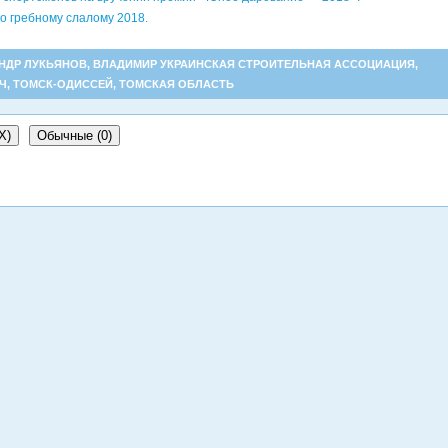
о гребному слалому 2018.
НДР ЛУКЬЯНОВ
,
ВЛАДИМИР УКРАИНСКАЯ СТРОИТЕЛЬНАЯ АССОЦИАЦИЯ
,
Ч
,
ТОМСК-ОДИССЕЙ
,
ТОМСКАЯ ОБЛАСТЬ
X
)
Обычные (0)