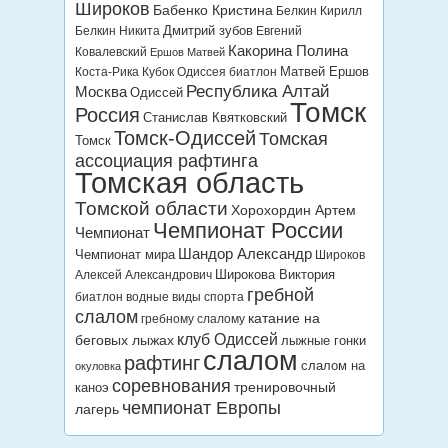
Широков
Бабенко Кристина
Белкин Кирилл
Дмитрий зубов
Белкин Никита
Евгений
Какорина Полина
Ковалевский
Ершов Матвей
Матвей Ершов
Коста-Рика
Кубок Одиссея биатлон
Республика Алтай
Москва
Одиссей
Томск
Россия
Станислав Квятковский
Томск-Одиссей
Томская
Томск
ассоциация рафтинга
Томская область
Томской области
Хорохордин Артем
Чемпионат России
Чемпионат
Шандор Александр
Чемпионат мира
Широков
Широкова Виктория
Алексей Александрович
гребной
биатлон
водные виды спорта
слалом
катание на
гребному слалому
клуб Одиссей
беговых лыжах
лыжные гонки
слалом
рафтинг
слалом на
окуловка
соревнования
тренировочный
каноэ
чемпионат Европы
лагерь