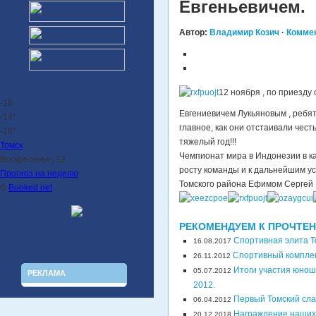
Евгеньевичем.
Автор:
Владимир Козич
·
Коммен
12 ноября , по приезду
-16
Евгениевичем Лукьяновым , ребят
-14°
главное, как они отстаивали честь
-18°
тяжелый год!!!
Томск
Чемпионат мира в Индонезии в ка
Воскресенье, 12
росту команды и к дальнейшим у
Прогноз на неделю
Томского района Ефимом Сергей 
©
Booked.net
РЕКОМЕНДУЕМ К ПРОЧТЕ
Спортивная элита Т
16.08.2017
Спортивный комплек
26.11.2012
Итоги участия юнош
05.07.2012
РЕКЛАМА
2012.
Первый Томский сла
06.04.2012
Награждение наших
20.12.2018