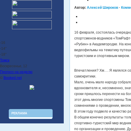
Автор:
Алексей Широков
·
Комм
16 февраля, состоялась очередн
спортсменов-водников «ТомРафт-
-16
«Рубин» в Академгородке. На к
-14°
видеофильмы на тематику путеше
-18°
туристским и спортивным миром.
Томск
Воскресенье, 12
Впечатления? Хм…. Я являлся со
Прогноз на неделю
самокритики.
©
Booked.net
Мало, очень мало народу собрал
вдохновителя и, несомненно, зна
сроки пришлось перенести на бол
этот день многие спортсмены Том
сомнениями о проведении, многи
В этом году подвело и качество р
РЕКЛАМА
В общем конечно результаты толь
спортивно-туристский мир водник
по организации и проведению. Д