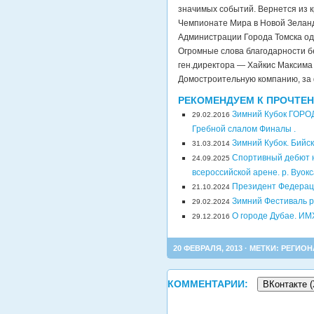
значимых событий. Вернется из к
Чемпионате Мира в Новой Зеланди
Администрации Города Томска од
Огромные слова благодарности б
ген.директора — Хайкис Максима
Домостроительную компанию, за
РЕКОМЕНДУЕМ К ПРОЧТЕ
Зимний Кубок ГОР
29.02.2016
Гребной слалом Финалы .
Зимний Кубок. Бийск
31.03.2014
Спортивный дебют н
24.09.2025
всероссийской арене. р. Вуок
Президент Федераци
21.10.2024
Зимний Фестиваль р
29.02.2024
О городе Дубае. ИМХ
29.12.2016
20 ФЕВРАЛЯ, 2013 · МЕТКИ:
РЕГИОН
КОММЕНТАРИИ:
ВКонтакте (