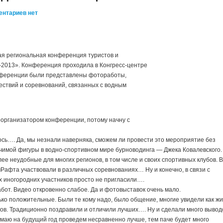
ентариев нет
ая региональная конференция туристов и
2013». Конференция проходила в Конгресс-центре
онференции были представлены фотоработы,
ствий и соревнований, связанных с водным
организатором конференции, потому начну с
ось…. Да, мы незнали наверняка, сможем ли провести это мероприятие без
чимой фигуры в водно-спортивном мире бурноводинга — Джека Ковалевского.
ее неудобные для многих регионов, в том числе и своих спортивных клубов. В
Рафта участвовали в различных соревнованиях… Ну и конечно, в связи с
х иногородних участников просто не пригласили….
абот. Видео откровенно слабое. Да и фотовыставок очень мало.
ко положительные. Были те кому надо, было общение, многие увидели как ж
ов. Традиционно поздравили и отличили лучших…. Ну и сделали много вывод
умаю на будущий год проведем несравненно лучше, тем паче будет много