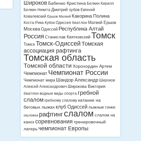
Широков
Бабенко Кристина
Белкин Кирилл
Дмитрий зубов
Белкин Никита
Евгений
Какорина Полина
Ковалевский
Ершов Матвей
Матвей Ершов
Коста-Рика
Кубок Одиссея биатлон
Республика Алтай
Москва
Одиссей
Томск
Россия
Станислав Квятковский
Томск-Одиссей
Томская
Томск
ассоциация рафтинга
Томская область
Томской области
Хорохордин Артем
Чемпионат России
Чемпионат
Шандор Александр
Чемпионат мира
Широков
Широкова Виктория
Алексей Александрович
гребной
биатлон
водные виды спорта
слалом
катание на
гребному слалому
клуб Одиссей
беговых лыжах
лыжные гонки
слалом
рафтинг
слалом на
окуловка
соревнования
тренировочный
каноэ
чемпионат Европы
лагерь