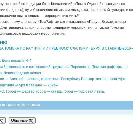
ругосветной экспедиции Джек Ковалевский, «Томск-Одиссей» выступит на
и (надеюсь), ну и Управление по делам молодежи, физической культуре и с
нозначно подтвердило — мероприятию жить!!!
ессменному спонсору «ТомРафта» сети магазинов «Радуга Вкуса», в лице
 Дмитриевича, за финансовую поддержку мероприятия, а так же Томскую
 финансовую поддержку мероприятия.
НИЮ
ОДА ТОМСКА ПО РАФТИНГУ И ГРЕБНОМУ СЛАЛОМУ «БУРЯ В СТАКАНЕ-2016»
. День первый, R-4.
а Чемпионате и ветеранский триумф на Первенстве: Томские рафтеры на
са, Ленинградская область
и — Алексей Широков, с визитом в Республику Башкортостан, город Уфа
афтинга «буря в стакане — 2024»
О. Город — шедевр, город — сказка, город — торговая лавка.
АЛЬНАЯ КОНФЕРЕНЦИЯ
X
)
Обычные (0)