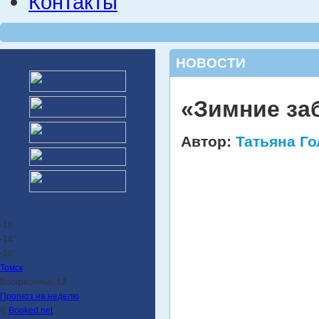
Контакты
НОВОСТИ
«Зимние за
Автор:
Татьяна Г
-16
-14°
-18°
Томск
Воскресенье, 12
Прогноз на неделю
©
Booked.net