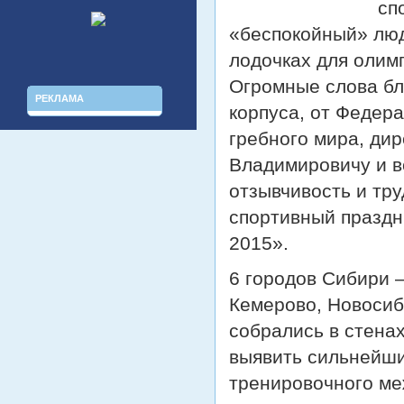
сп
«беспокойный» люд
лодочках для олимп
Огромные слова бл
РЕКЛАМА
корпуса, от Федера
гребного мира, ди
Владимировичу и в
отзывчивость и тр
спортивный праздн
2015».
6 городов Сибири –
Кемерово, Новосиб
собрались в стена
выявить сильнейши
тренировочного ме