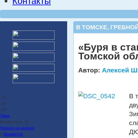
Контакты
В ТОМСКЕ
,
ГРЕБНОЙ
«Буря в ста
Томской об
Автор:
Алексей Ш
В 
-16
-14°
дв
-18°
Зи
Томск
сл
Воскресенье, 12
Прогноз на неделю
ДЮ
©
Booked.net