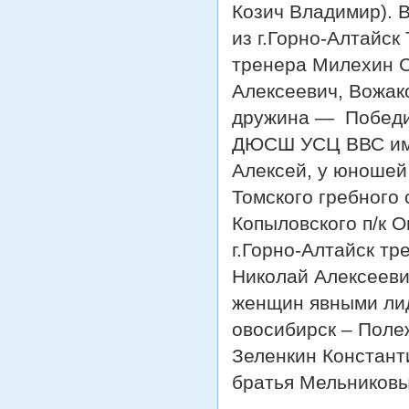
Козич Владимир). 
из г.Горно-Алтайс
тренера Милехин С
Алексеевич, Вожак
дружина — Победи
ДЮСШ УСЦ ВВС им.
Алексей, у юношей
Томского гребного
Копыловского п/к 
г.Горно-Алтайск т
Николай Алексееви
женщин явными лиде
овосибирск – Поле
Зеленкин Констант
братья Мельниковы