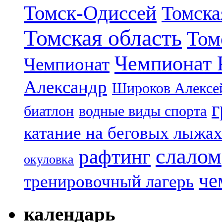
Томск-Одиссей
Томска
Томская область
Том
Чемпионат 
Чемпионат
Александр
Широков Алексе
г
биатлон
водные виды спорта
катание на беговых лыжа
слалом
рафтинг
окуловка
че
тренировочный лагерь
календарь