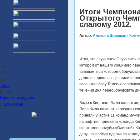
Итоги Чемпиона
Открытого Чемп
слалому 2012.
Автор:
Алексей Широков
·
Комм
Итак, это случилось. Случилась н
котором от нашего любимого пере
-16
таковым, при котором оборудова
-14°
долго не пришлось, решили перен
-18°
весеннюю базу Томских соревнова
Томск
течении дня переоборудовать дис
Воскресенье, 12
Прогноз на неделю
Воды в Кигргизке было напротив,
©
Booked.net
Пора было начинать праздник спо
приняли участие 11 команд мужчи
на рафтинг приехала команда Ке
спортсменов клубы «Одиссей» Ко
девушек победу одержала команд