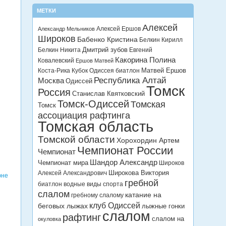
МЕТКИ
Алексей
Алексей Ершов
Александр Мельников
Широков
Бабенко Кристина
Белкин Кирилл
Дмитрий зубов
Белкин Никита
Евгений
Какорина Полина
Ковалевский
Ершов Матвей
Матвей Ершов
Коста-Рика
Кубок Одиссея биатлон
Республика Алтай
Москва
Одиссей
Томск
Россия
Станислав Квятковский
Томск-Одиссей
Томская
Томск
ассоциация рафтинга
Томская область
Томской области
Хорохордин Артем
Чемпионат России
Чемпионат
Шандор Александр
Чемпионат мира
Широков
Широкова Виктория
Алексей Александрович
юне
гребной
биатлон
водные виды спорта
слалом
катание на
гребному слалому
клуб Одиссей
беговых лыжах
лыжные гонки
слалом
рафтинг
слалом на
окуловка