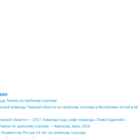
НИЮ
ода Томска по гребному слалому.
еской команды Томской области по гребному слалому в Республике Алтай в и
омской области — 2017. Команда года: рафт-команда «Томск-Одиссей».
Томска по гребному слалому — Киргизка, июнь 2016.
 Первенство России 24 лет по гребному слалому .