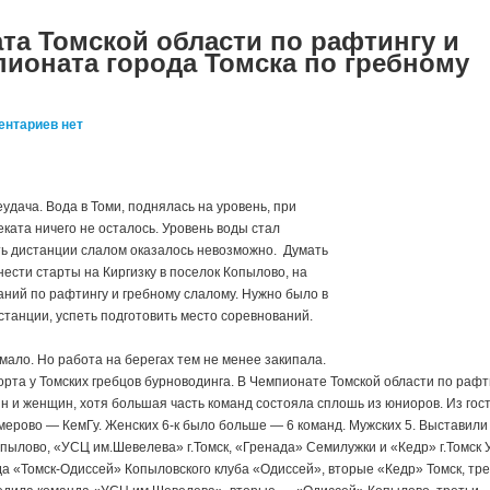
та Томской области по рафтингу и
ионата города Томска по гребному
ентариев нет
еудача. Вода в Томи, поднялась на уровень, при
ката ничего не осталось. Уровень воды стал
ть дистанции слалом оказалось невозможно. Думать
ести старты на Киргизку в поселок Копылово, на
ний по рафтингу и гребному слалому. Нужно было в
танции, успеть подготовить место соревнований.
 мало. Но работа на берегах тем не менее закипала.
рта у Томских гребцов бурноводинга. В Чемпионате Томской области по рафт
н и женщин, хотя большая часть команд состояла сплошь из юниоров. Из гос
мерово — КемГу. Женских 6-к было больше — 6 команд. Мужских 5. Выставили
пылово, «УСЦ им.Шевелева» г.Томск, «Гренада» Семилужки и «Кедр» г.Томск 
а «Томск-Одиссей» Копыловского клуба «Одиссей», вторые «Кедр» Томск, тр