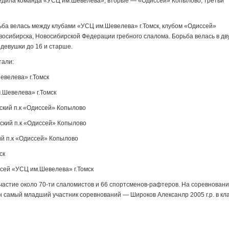
едила команда «УСЦ им.Шевелева», вторые — «Одиссей» Копылово, третьи
ьба велась между клубами «УСЦ им.Шевелева» г.Томск, клубом «Одиссей»
овосибирска, Новосибирской Федерации гребного слалома. Борьба велась в дв
девушки до 16 и старше.
тали:
велева» г.Томск
.Шевелева» г.Томск
кий п.к «Одиссей» Копылово
ский п.к «Одиссей» Копылово
й п.к «Одиссей» Копылово
ск
ксей «УСЦ им.Шевелева» г.Томск
частие около 70-ти слаломистов и 66 спортсменов-рафтеров. На соревнован
 самый младший участник соревнований — Широков Алексанлр 2005 г.р. в кл