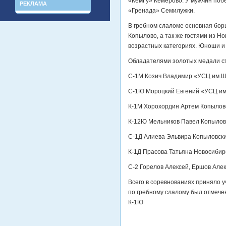
«КемГу» Кемерово. У мужчин поб
РЕКЛАМА
«Гренада» Семилужки.
В гребном слаломе основная бор
Копылово, а так же гостями из Н
возрастных категориях. Юноши и 
Обладателями золотых медали с
С-1М Козич Владимир «УСЦ им.Ше
С-1Ю Мороцкий Евгений «УСЦ им
К-1М Хорохордин Артем Копыловс
К-12Ю Мельников Павел Копылов
С-1Д Алиева Эльвира Копыловски
К-1Д Прасова Татьяна Новосибир
С-2 Горелов Алексей, Ершов Але
Всего в соревнованиях приняло у
по гребному слалому был отмечен
К-1Ю