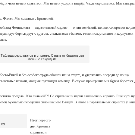
д, и чехи начали сдаваться. Мы начали уходить вперёд. Чехи надломились. Мы выигра
то. Финал. Мы сошлись с Бразилией.
орой вид Чемпионата — параллельный спринт — очень нелёгкий, так как соперники по дв
етры идут борясь друг с другом, сталкиваясь вёслами, телами спортсменов и корпусами
оять.
Таблица результатов в спринте. Отрыв от бразильцев
меньше секунды!!!
Коста-Рикой и без особого труда обошли их на старте, и удержались впереди до конца
ь встать с чехами, мощная пугающая команда. В случае проигрыша мы будем бороться 
тигло предела. Кто сильней??? Со страта наши парни взяли очень хорошо. Ещё чуть чу
бец буквально передавил силой нашего Валеру. В итоге в параллельных спринтах у на
Итог первого
 Н2Н
дня: бронза в
спринтах и