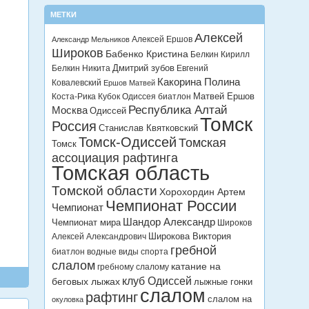
МЕТКИ
Алексей
Алексей Ершов
Александр Мельников
Широков
Бабенко Кристина
Белкин Кирилл
Дмитрий зубов
Белкин Никита
Евгений
Какорина Полина
Ковалевский
Ершов Матвей
Матвей Ершов
Коста-Рика
Кубок Одиссея биатлон
Республика Алтай
Москва
Одиссей
Томск
Россия
Станислав Квятковский
Томск-Одиссей
Томская
Томск
ассоциация рафтинга
Томская область
Томской области
Хорохордин Артем
Чемпионат России
Чемпионат
Шандор Александр
Чемпионат мира
Широков
Широкова Виктория
Алексей Александрович
гребной
биатлон
водные виды спорта
слалом
катание на
гребному слалому
клуб Одиссей
беговых лыжах
лыжные гонки
слалом
рафтинг
слалом на
окуловка