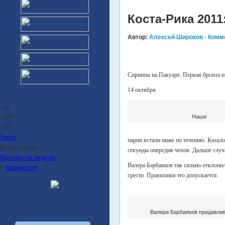
Коста-Рика 201
Автор:
Алексей Широков
·
Комм
Спринты на Пакуаре. Первая бронза и
14 октября
-16
Наши
-14°
-18°
Томск
парни встали ниже по течению. Казало
Воскресенье, 12
секунды опередив чехов. Дальше случ
Прогноз на неделю
Валера Барбаяков так сильно отклони
©
Booked.net
грести. Правилами это допускается.
Валера Барбаяков придавлив