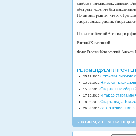
серебро в параллельных спринтах. Это
обыграли чехов, это был максимальны
Но мы выиграли их. Что ж, с Бразилие
завтра возьмем реванш. Завтра слалом
Президент Томской Ассоциации рафти
Евгений Ковалевский
Фото: Евгений Ковалевский, Алексей
РЕКОМЕНДУЕМ К ПРОЧТЕ
Открытие лыжного с
25.12.2025
Начался традиционн
13.03.2012
Спортивные сборы 
15.03.2015
И так до старта ме
17.10.2016
Спартакиада Томско
18.02.2013
Завершение лыжног
26.03.2014
16 ОКТЯБРЯ, 2011 · МЕТКИ:
ПОДПИ