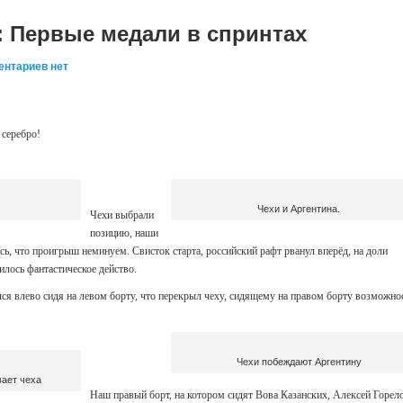
1: Первые медали в спринтах
ентариев нет
 серебро!
Чехи и Аргентина.
Чехи выбрали
позицию, наши
сь, что проигрыш неминуем. Свисток старта, российский рафт рванул вперёд, на доли
илось фантастическое действо.
лся влево сидя на левом борту, что перекрыл чеху, сидящему на правом борту возможно
Чехи побеждают Аргентину
ает чеха
Наш правый борт, на котором сидят Вова Казанских, Алексей Горел