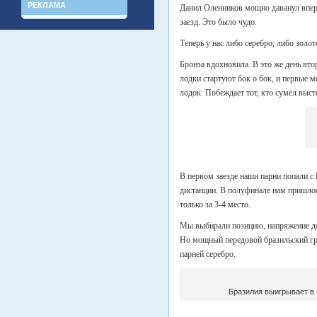
РЕКЛАМА
Данил Оленников мощно даванул вперё
заезд. Это было чудо.
Теперь у нас либо серебро, либо золо
Бронза вдохновила. В это же день вт
лодки стартуют бок о бок, и первые м
лодок. Побеждает тот, кто сумел выст
В первом заезде наши парни попали с 
дистанции. В полуфинале нам пришлос
только за 3-4 место.
Мы выбирали позицию, напряжение дос
Но мощный передовой бразильский гре
парней серебро.
Бразилия выигрывает в