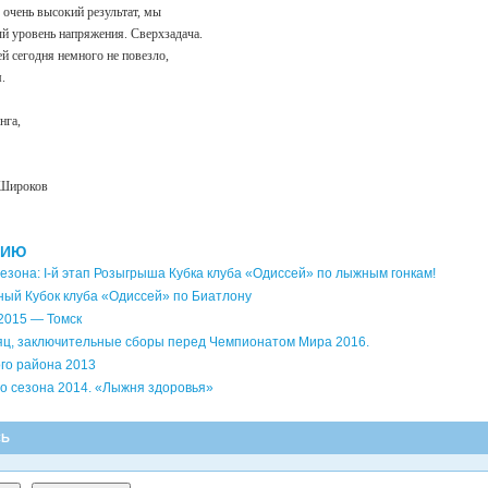
 очень высокий результат, мы
й уровень напряжения. Сверхзадача.
й сегодня немного не повезло,
.
нга,
 Широков
НИЮ
езона: I‑й этап Розыгрыша Кубка клуба «Одиссей» по лыжным гонкам!
ый Кубок клуба «Одиссей» по Биатлону
2015 — Томск
сяц, заключительные сборы перед Чемпионатом Мира 2016.
го района 2013
о сезона 2014. «Лыжня здоровья»
СЬ