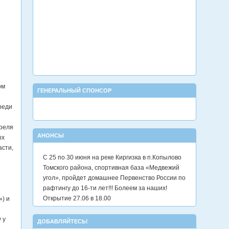
ом
ГЕНЕРАЛЬНЫЙ СПОНСОР
реди
преля
АНОНСЫ
ых
асти,
С 25 по 30 июня на реке Киргизка в п.Копылово
Томского района, спортивная база «Медвежий
угол», пройдет домашнее Первенство России по
рафтингу до 16-ти лет!!! Болеем за наших!
Открытие 27.06 в 18.00
) и
»
 у
ДОБАВЛЯЙТЕСЬ!