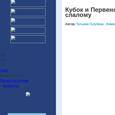
Кубок и Первен
слалому
Автор:
Татьяна Голубева
·
Комм
-16
-14°
-18°
Томск
Воскресенье, 12
Прогноз на неделю
©
Booked.net