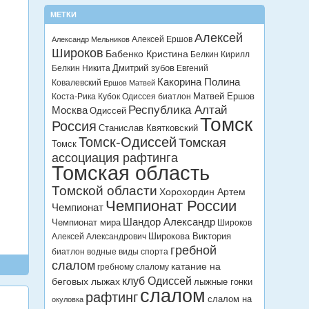
МЕТКИ
Алексей
Алексей Ершов
Александр Мельников
Широков
Бабенко Кристина
Белкин Кирилл
Дмитрий зубов
Белкин Никита
Евгений
Какорина Полина
Ковалевский
Ершов Матвей
Матвей Ершов
Коста-Рика
Кубок Одиссея биатлон
Республика Алтай
Москва
Одиссей
Томск
Россия
Станислав Квятковский
Томск-Одиссей
Томская
Томск
ассоциация рафтинга
Томская область
Томской области
Хорохордин Артем
Чемпионат России
Чемпионат
Шандор Александр
Чемпионат мира
Широков
Широкова Виктория
Алексей Александрович
гребной
биатлон
водные виды спорта
слалом
катание на
гребному слалому
клуб Одиссей
беговых лыжах
лыжные гонки
слалом
рафтинг
слалом на
окуловка