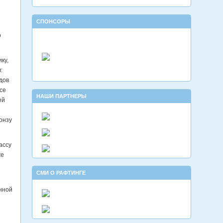
СПОНСОРЫ
о
ку,
:
дов
се
НАШИ ПАРТНЕРЫ
ей
онзу
ассу
же
СМИ О РАФТИНГЕ
нной