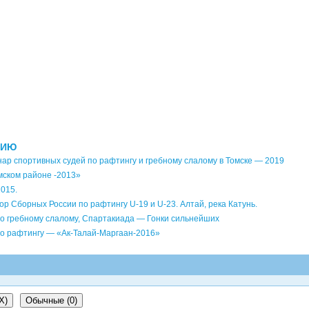
НИЮ
ар спортивных судей по рафтингу и гребному слалому в Томске — 2019
мском районе -2013»
2015.
р Сборных России по рафтингу U-19 и U-23. Алтай, река Катунь.
о гребному слалому, Спартакиада — Гонки сильнейших
о рафтингу — «Ак-Талай-Маргаан-2016»
X
)
Обычные (0)