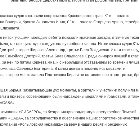
опытных гребцов Щербак Никита, вторым стал Ершов Матвей, третьим
классах судов составили спортсменки Красноярского края: К1ж — золото
на Валерия, бронза Зиновьева Инна; С1ж — золото Старцева Арина, серебр
 Елизавета.
ее интригующими, молодые ребята показали красивые заезды, отличную техни
ыло, как они чувствуют каждую волну гребного канала. Итоги класса судов К1м
митрий, второе Широков Александр, третье Баев Владислав. Итоги класса су
рое Самойлов Дмитрий, третье Баев Владислав. Среди юниорок лучшей в клас
, за ней по пятам Корнева Яна, и с небольшим отставанием во времени лучш
ожилась Савченко Екатерина. В каноэ девчата поменялись местами, и
а, второе место заняла Плотникова Кира и не оставляя почетное третье, бр
ющая борьба, захватывающие дух моменты, а зрители и участники получили м
ли и призеры соревнований были награждены медалями и грамотами, а так
 «САВА».
 компании «СИБАГРО», за безграничную поддержку и опеку гребцов Томской
пании «САВА», за сотрудничество и обеспечение наших спортсменов качестве
 компании «Копыловская керамика» за веру в наших ребят и бесценную