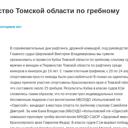
ство Томской области по гребному
ентариев нет
В соревновательные дни рафтинга, дружной командой, под руководств
Главного судьи Широковой Виктории Владимировны мы сумели
организовать и провести Кубок Томской области по гребному слалому с
мужчин и женщин и Первенство Томской области по рафтингу среди
юниоров и юниорок до 19 лет. С таким плотным графиком, с 20 по 24 а
спортсменам просто некогда было расслабляться! В гонках на одиночн
лодках приняли участие спортсмены Красноярского края и Томской обл
что составило около 25 гребцов. Результаты Кубка в класае судов К1м
сложились таким образом, что по итогам трех индивидуальных гонок
бессменным лидером стал воспитанник МБОУДО «Копыловский п/к
«Одиссей», кандидат в мастера спорта по гребному слалому Самойлов
Дмитрий. За ним Баев Владислав (МБОУДО «Копыловский п/к «Одиссей»
завершил призовую тройку воспитанник МАУДО СШОР «Здоровый мир
Красноярского края Гаврилов Федор. В классе судов С1м вырвал победу