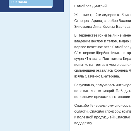
РЕКЛАМА
Самойлов Дмитрий.
Женские тройки лидеров в обоих 
Старцева Арина, серебро Вахони
Зиновьева Инна, бронза Барнева
В Первенстве гонки были не мен
владение веслом и телом, видно б
первое почетное взял Самойлов Д
С1м: первое Щербак Никита, вто
судов К1ж стала Плотникова Кира
попытке на третьем месте распол
сильнейшей оказалась Корнева Ян
взяла Савченко Екатерина.
Безусловно, получилась интригу
положительных эмоций. Победите
полезными призами от компании
Спасибо Генеральному спонсору,
области. Спасибо спонсору, ком
и полезной продукцией! Спасибо
поддержку.