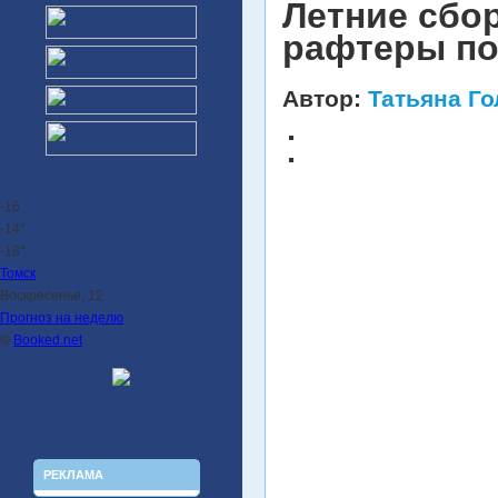
Летние сбор
рафтеры по
Автор:
Татьяна Г
-16
-14°
-18°
Томск
Воскресенье, 12
Прогноз на неделю
©
Booked.net
РЕКЛАМА