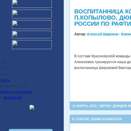
ВОСПИТАННИЦА К
П.КОПЫЛОВО, ДЮ
РОССИИ ПО РАФТИ
Автор:
Алексей Широков
·
Комм
В составе Красноярской команд
Алексеевна тренируется наша д
-16
воспитанница Широковой Виктор
-14°
-18°
Томск
Воскресенье, 12
Прогноз на неделю
©
Booked.net
12 МАРТА, 2013 · МЕТКИ:
ДЮНДИК И
В ТОМСКЕ
,
ЛЫЖИ И БИАТЛОН