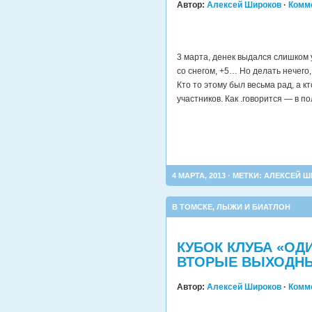
Автор:
Алексей Широков
·
Комм
3 марта, денек выдался слишком
со снегом, +5… Но делать нечего, у
Кто то этому был весьма рад, а к
участников. Как .говорится — в п
4 МАРТА, 2013 · МЕТКИ:
АЛЕКСЕЙ Ш
В ТОМСКЕ
,
ЛЫЖИ И БИАТЛОН
КУБОК КЛУБА «ОДИ
ВТОРЫЕ ВЫХОДН
Автор:
Алексей Широков
·
Комм