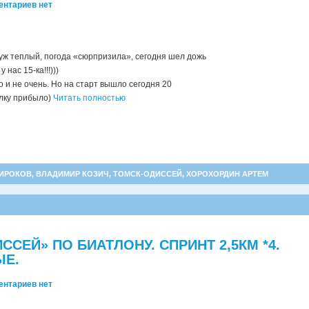
ентариев нет
 уж теплый,
погода «сюрпризила», сегодня шел дожь
 нас 15-ка!!!)))
то и не очень. Но на старт вышло сегодня 20
олку прибыло)
Читать полностью
ИРОКОВ
,
ВЛАДИМИР КОЗИЧ
,
ТОМСК-ОДИССЕЙ
,
ХОРОХОРДИН АРТЕМ
ССЕЙ» ПО БИАТЛОНУ. СПРИНТ 2,5КМ *4.
ЫЕ.
ентариев нет