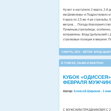
Ну вот и наступило 2 марта, 2-й 
им.Шевелева» и Подросткового к
4 круга по 2,5 км, 4-ре стрельбы
метров…. Погода благоприятство
Пучкиным,стрельбище, особенно
исправлены. Влад Цыбульский с
стрелковые позиции и мишени. П
3 МАРТА, 2013 · МЕТКИ:
ВЛАД ЦЫБ
В ТОМСКЕ
,
ЛЫЖИ И БИАТЛОН
КУБОК «ОДИССЕЯ» 
ФЕВРАЛЯ МУЖЧИН
Автор:
Алексей Широков
·
3 ко
C МУЖСКИМ ПРАЗДНИКОМ!!! С 23