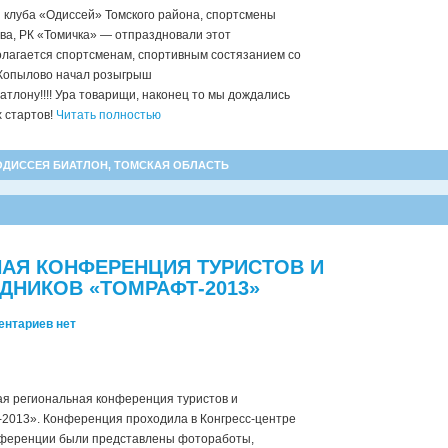
ы клуба «Одиссей» Томского района, спортсмены
а, РК «Томичка» — отпраздновали этот
полагается спортсменам, спортивным состязанием со
п.Копылово начал розыгрыш
биатлону!!!! Ура товарищи, наконец то мы дождались
 стартов!
Читать полностью
ОДИССЕЯ БИАТЛОН
,
ТОМСКАЯ ОБЛАСТЬ
НАЯ КОНФЕРЕНЦИЯ ТУРИСТОВ И
ДНИКОВ «ТОМРАФТ-2013»
ентариев нет
ая региональная конференция туристов и
2013». Конференция проходила в Конгресс-центре
онференции были представлены фотоработы,