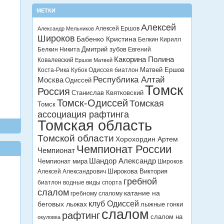
МЕТКИ
Алексей
Алексей Ершов
Александр Мельников
Широков
Бабенко Кристина
Белкин Кирилл
Дмитрий зубов
Белкин Никита
Евгений
Какорина Полина
Ковалевский
Ершов Матвей
Матвей Ершов
Коста-Рика
Кубок Одиссея биатлон
Республика Алтай
Москва
Одиссей
Томск
Россия
Станислав Квятковский
Томск-Одиссей
Томская
Томск
ассоциация рафтинга
Томская область
Томской области
Хорохордин Артем
Чемпионат России
Чемпионат
Шандор Александр
Чемпионат мира
Широков
Широкова Виктория
Алексей Александрович
гребной
биатлон
водные виды спорта
слалом
катание на
гребному слалому
клуб Одиссей
беговых лыжах
лыжные гонки
слалом
рафтинг
слалом на
окуловка