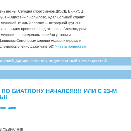
день весны.
Сегодня спортсменов ДЮСШ ВК «УСЦ
луба «Одиссей» п.Копылово, ждал большой спринт.
, 6 мишеней, каждый промах — штрафной круг 200
вала, лыдня прекрасно подготовлена Александром
, мишени — переделаны, ошибки учтены и
 Даниилом Семеновым хорошо модернизировали
олучилось оченно даже ничего)))
Читать полностью
УЛЬСКИЙ
,
ДАНИИЛ СЕМЕНОВ
,
ПОДРОСТКОВЫЙ КЛУБ " ОДИССЕЙ
ПО БИАТЛОНУ НАЧАЛСЯ!!!! ИЛИ С 23-М
Ы!
мментария
 ФЕВРАЛЯ!!!!