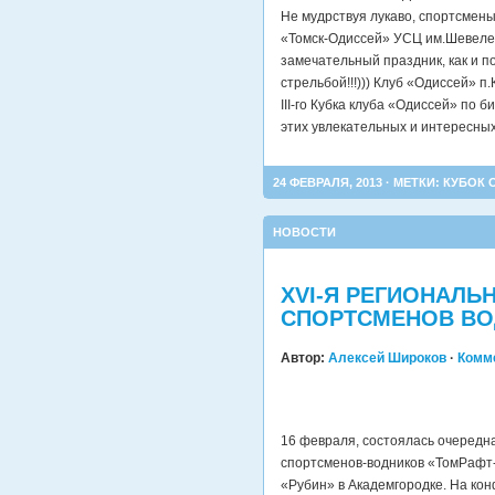
Не мудрствуя лукаво, спортсмен
«Томск-Одиссей» УСЦ им.Шевелев
замечательный праздник, как и 
стрельбой!!!))) Клуб «Одиссей» 
III-го Кубка клуба «Одиссей» по 
этих увлекательных и интересных
24 ФЕВРАЛЯ, 2013 · МЕТКИ:
КУБОК 
НОВОСТИ
XVI-Я РЕГИОНАЛЬ
СПОРТСМЕНОВ ВО
Автор:
Алексей Широков
·
Комм
16 февраля, состоялась очередн
спортсменов-водников «ТомРафт-
«Рубин» в Академгородке. На к