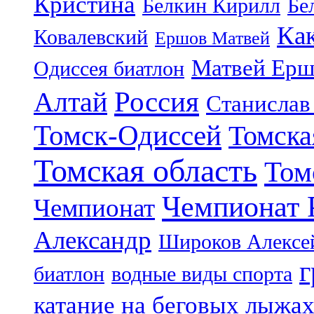
Кристина
Белкин Кирилл
Бе
Ка
Ковалевский
Ершов Матвей
Матвей Ерш
Одиссея биатлон
Россия
Алтай
Станислав
Томск-Одиссей
Томска
Томская область
Том
Чемпионат 
Чемпионат
Александр
Широков Алексе
г
биатлон
водные виды спорта
катание на беговых лыжа