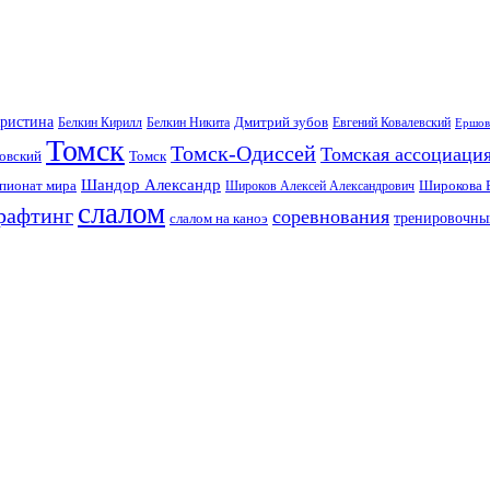
Кристина
Дмитрий зубов
Белкин Кирилл
Белкин Никита
Евгений Ковалевский
Ершов
Томск
Томск-Одиссей
Томская ассоциаци
овский
Томск
Шандор Александр
пионат мира
Широкова 
Широков Алексей Александрович
слалом
рафтинг
соревнования
тренировочны
слалом на каноэ