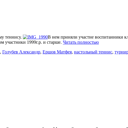
му теннису.
В нем приняли участие воспитанники кл
ом участники 1999г.р. и старше.
Читать полностью
,
Голубев Александр
,
Ершов Матфея
,
настольный теннис
,
турнир