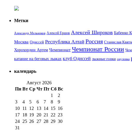
Метки
Алексей Широков
Бабенко 
Алексей Ершов
Александр Мельников
Россия
Республика Алтай
Москва
Одиссей
Станислав Квятк
Чемпионат России
Чемпионат
Хорохордин Артем
Чем
клуб Одиссей
катание на беговых лыжах
лыжные гонки
окуловка
календарь
Август 2026
Пн
Вт
Ср
Чт
Пт
Сб
Вс
1
2
3
4
5
6
7
8
9
10
11
12
13
14
15
16
17
18
19
20
21
22
23
24
25
26
27
28
29
30
31