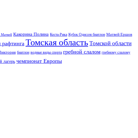
Какорина Полина
Матвей Ершов
Коста-Рика
Кубок Одиссея биатлон
 Матвей
Томская область
Томской области
я рафтинга
гребной слалом
Виктория
биатлон
водные виды спорта
гребному слалому
чемпионат Европы
й лагерь