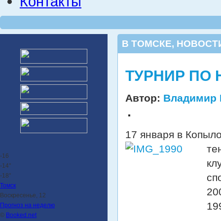
Контакты
В ТОМСКЕ
,
НОВОСТ
ТУРНИР ПО 
Автор:
Владимир 
17 января в Копыл
те
-16
кл
-14°
сп
-18°
Томск
20
Воскресенье, 12
19
Прогноз на неделю
©
Booked.net