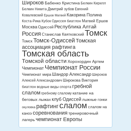
Широков
Бабенко Кристина
Белкин Кирилл
Дмитрий зубов
Белкин Никита
Евгений
Какорина Полина
Ковалевский
Ершов Матвей
Матвей Ершов
Коста-Рика
Кубок Одиссея биатлон
Республика Алтай
Москва
Одиссей
Томск
Россия
Станислав Квятковский
Томск-Одиссей
Томская
Томск
ассоциация рафтинга
Томская область
Томской области
Хорохордин Артем
Чемпионат России
Чемпионат
Шандор Александр
Чемпионат мира
Широков
Широкова Виктория
Алексей Александрович
гребной
биатлон
водные виды спорта
слалом
катание на
гребному слалому
клуб Одиссей
беговых лыжах
лыжные гонки
слалом
рафтинг
слалом на
окуловка
соревнования
тренировочный
каноэ
чемпионат Европы
лагерь