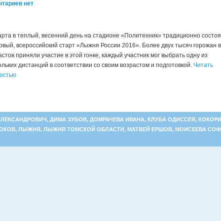
тариев нет
арта в теплый, весенний день на стадионе «Политехник» традиционно состо
овый, всероссийский старт «Лыжня России 2016». Более двух тысяч горожан 
астов приняли участие в этой гонке, каждый участник мог выбрать одну из
ольких дистанций в соответствии со своим возрастом и подготовкой.
Читать
остью
АЛЕКСАНДРОВИЧ
,
ДИМА ЗУБОВ
,
ДОМРАЧЕВА ИВАНА
,
КЛУБА ОДИССЕЯ
,
КОКОР
РОКОВ
,
ЛЫЖНЯ
,
ЛЫЖНЯ ТОМСКОЙ ОБЛАСТИ
,
МАТВЕЙ ЕРШОВ
,
МОИСЕЕВА СОФ