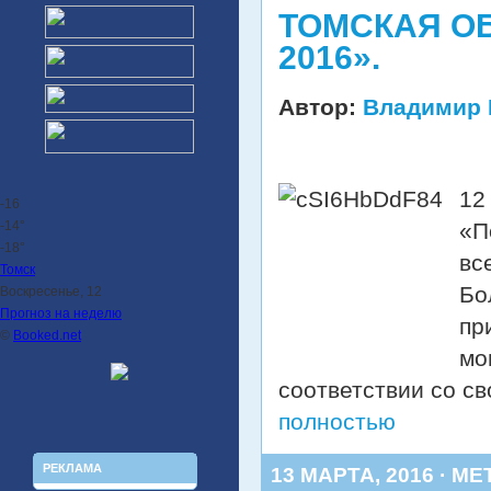
ТОМСКАЯ О
2016».
Автор:
Владимир 
12
-16
-14°
«П
-18°
вс
Томск
Бо
Воскресенье, 12
Прогноз на неделю
пр
©
Booked.net
мо
соответствии со св
полностью
РЕКЛАМА
13 МАРТА, 2016 · МЕ