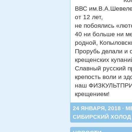
ВВС им.В.А.Шевелев
от 12 лет,
не побоялись «лют
40 ни больше ни м
родной, Копыловск
Прорубь делали и 
крещенских купаний
Славный русский п
крепость воли и з
наш ФИЗКУЛЬТПРИВ
крещением!
24 ЯНВАРЯ, 2018 · 
СИБИРСКИЙ ХОЛОД