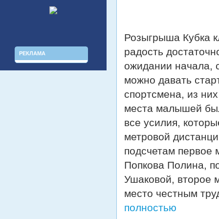
Розыгрыша Кубка к
радость достаточно
РЕКЛАМА
ожидании начала, с
можно давать стар
спортсмена, из ни
места малышей был
все усилия, котор
метровой дистанции
подсчетам первое 
Попкова Полина, п
Ушаковой, второе 
место честным тру
полностью