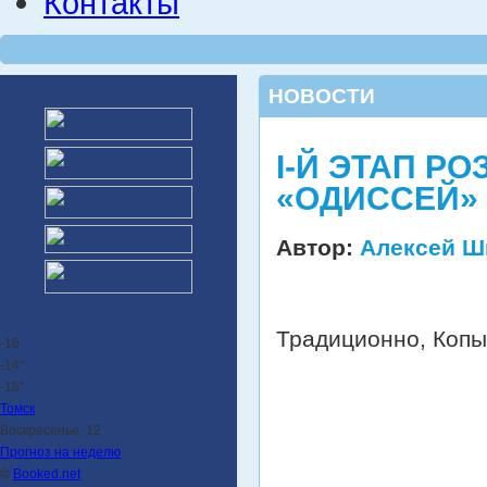
Контакты
НОВОСТИ
I-Й ЭТАП Р
«ОДИССЕЙ»
Автор:
Алексей Ш
Традиционно, Копы
-16
-14°
-18°
Томск
Воскресенье, 12
Прогноз на неделю
©
Booked.net