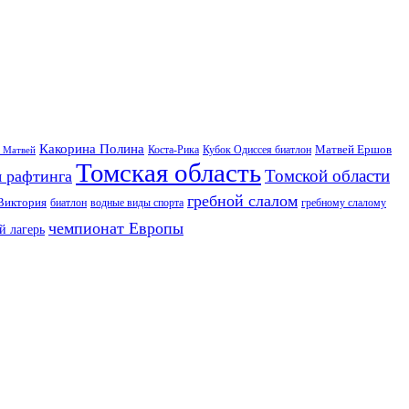
Какорина Полина
Матвей Ершов
Коста-Рика
Кубок Одиссея биатлон
 Матвей
Томская область
Томской области
я рафтинга
гребной слалом
Виктория
биатлон
водные виды спорта
гребному слалому
чемпионат Европы
й лагерь