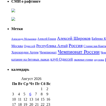
СМИ о рафтинге
Метки
Алексей Широков
Бабенко 
Алексей Ершов
Александр Мельников
Россия
Республика Алтай
Москва
Одиссей
Станислав Квятк
Чемпионат России
Чемпионат
Хорохордин Артем
Чем
клуб Одиссей
катание на беговых лыжах
лыжные гонки
окуловка
календарь
Август 2026
Пн
Вт
Ср
Чт
Пт
Сб
Вс
1
2
3
4
5
6
7
8
9
10
11
12
13
14
15
16
17
18
19
20
21
22
23