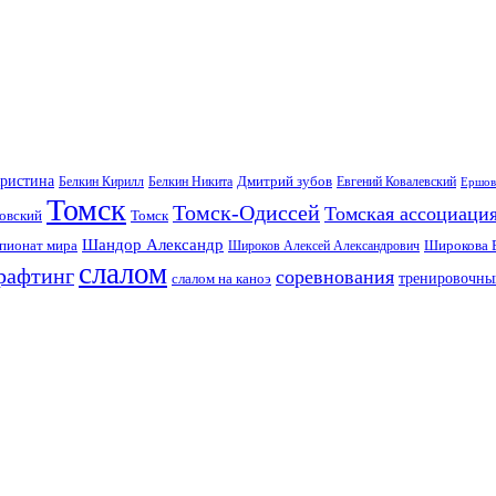
Кристина
Дмитрий зубов
Белкин Кирилл
Белкин Никита
Евгений Ковалевский
Ершов
Томск
Томск-Одиссей
Томская ассоциаци
овский
Томск
Шандор Александр
пионат мира
Широкова 
Широков Алексей Александрович
слалом
рафтинг
соревнования
тренировочны
слалом на каноэ