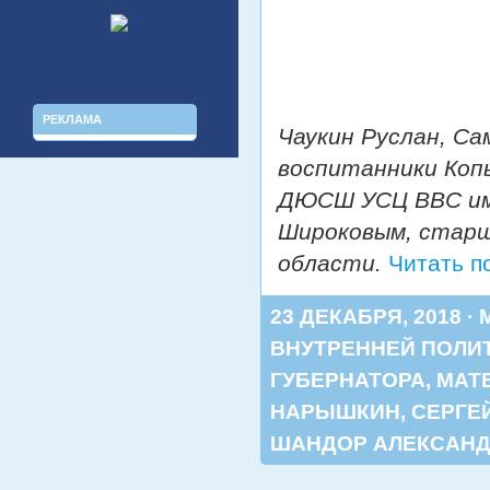
РЕКЛАМА
Чаукин Руслан, Са
воспитанники Копы
ДЮСШ УСЦ ВВС им.
Широковым, старш
области.
Читать п
23 ДЕКАБРЯ, 2018 ·
ВНУТРЕННЕЙ ПОЛИ
ГУБЕРНАТОРА
,
МАТ
НАРЫШКИН
,
СЕРГЕ
ШАНДОР АЛЕКСАН